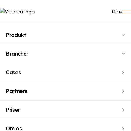
Menu
Direkte integration
Produkt
til de største
økonomisystemer
Brancher
Cases
KATEGORIER
Partnere
Økonomisystemer
Priser
Om os