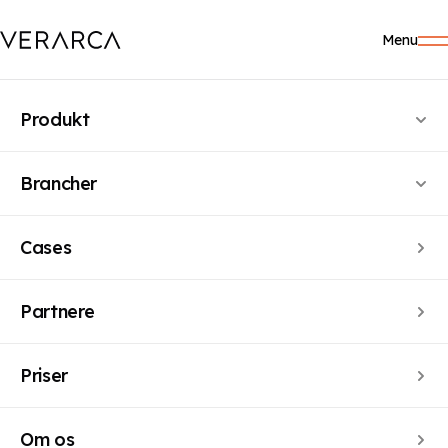
Menu
Circular Ecology
Produkt
admin
Brancher
Cases
Relaterede indlæg
Partnere
Image fallback
Hello world!
Priser
Om os