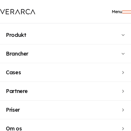
Menu
Produkt
Brancher
PRISER
Cases
Én fast pris.
Uden
dikkedarer.
Partnere
Priser
Få en pris baseret på din virksomhedsstørrelse.
Om os