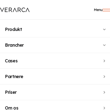
Menu
Produkt
Brancher
Cases
Partnere
PARTNER
GreenBizz
Priser
GreenBizz hjælper virksomheder med at integrere
Om os
bæredygtighed i deres forretning gennem strategisk,