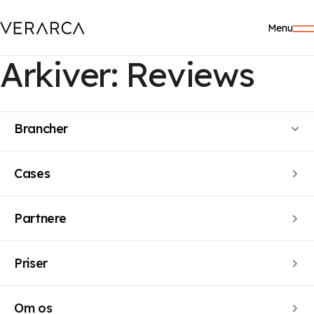
Menu
Arkiver:
Reviews
Produkt
Navigation til indlæg
Brancher
Nyere indlæg
Cases
Partnere
Priser
Om os
FÅ HJÆLP TIL NÆSTE SKRIDT