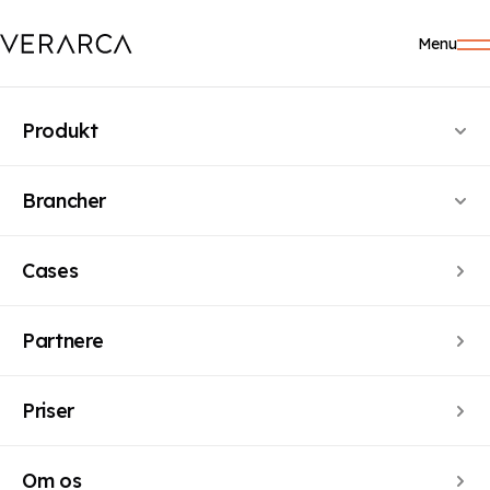
Menu
Produkt
Brancher
ARTIKEL AF JYSKE BANK, VERARCA & GRANT
THORNTON
Cases
ESG bliver en del af
Partnere
bankernes
kreditvurdering
Priser
Om os