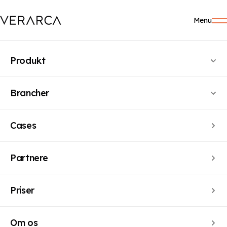
Menu
Produkt
Brancher
HVORFOR VERARCA?
Cases
Imødekom EU-krav om
CO2-regnskab
med
Partnere
Verarca
Priser
Om os
Ny lovgivning giver altid ekstra arbejde …med