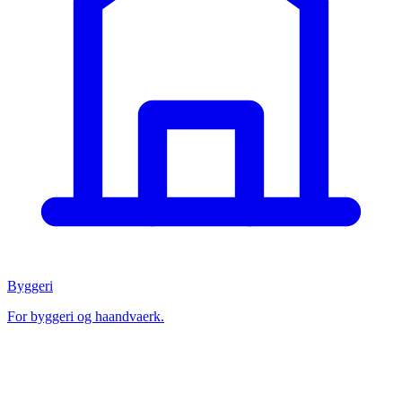
Byggeri
For byggeri og haandvaerk.