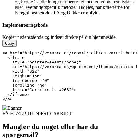
og Scope 2-udledninger er beregnet med en gennemsnitsdata-
eller leverandørspecifik metode.
Tildeles, når kriterierne for
beregningsmetode af A og B ikke er opfyldt.
Implementeringskode
Kopier nedenstående og indsæt direkte på din hjemmeside.
Copy
<a href="https://verarca.dk/report/mathias-vorret-holdi
  <iframe

    style="pointer-events:none;"

    src="https://verarca.dk/wp-content/themes/verarca-t
    width="322"

    height="156"

    frameborder="0"

    scrolling="no"

    title="Certificate #2662">

  </iframe>

</a>
FÅ HJÆLP TIL NÆSTE SKRIDT
Mangler du noget eller har du
spørgsmål?