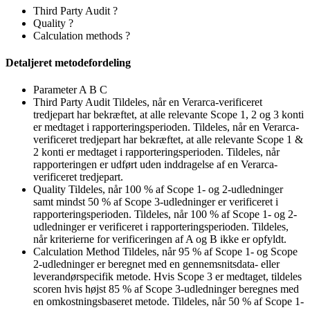
Third Party Audit
?
Quality
?
Calculation methods
?
Detaljeret metodefordeling
Parameter
A
B
C
Third Party Audit
Tildeles, når en Verarca-verificeret
tredjepart har bekræftet, at alle relevante Scope 1, 2 og 3 konti
er medtaget i rapporteringsperioden.
Tildeles, når en Verarca-
verificeret tredjepart har bekræftet, at alle relevante Scope 1 &
2 konti er medtaget i rapporteringsperioden.
Tildeles, når
rapporteringen er udført uden inddragelse af en Verarca-
verificeret tredjepart.
Quality
Tildeles, når 100 % af Scope 1- og 2-udledninger
samt mindst 50 % af Scope 3-udledninger er verificeret i
rapporteringsperioden.
Tildeles, når 100 % af Scope 1- og 2-
udledninger er verificeret i rapporteringsperioden.
Tildeles,
når kriterierne for verificeringen af A og B ikke er opfyldt.
Calculation Method
Tildeles, når 95 % af Scope 1- og Scope
2-udledninger er beregnet med en gennemsnitsdata- eller
leverandørspecifik metode. Hvis Scope 3 er medtaget, tildeles
scoren hvis højst 85 % af Scope 3-udledninger beregnes med
en omkostningsbaseret metode.
Tildeles, når 50 % af Scope 1-