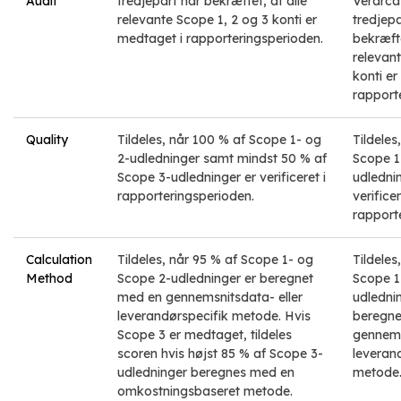
Audit
tredjepart har bekræftet, at alle
Verarca-
relevante Scope 1, 2 og 3 konti er
tredjepa
medtaget i rapporteringsperioden.
bekræfte
relevan
konti er
rapport
Quality
Tildeles, når 100 % af Scope 1- og
Tildeles
2-udledninger samt mindst 50 % af
Scope 1
Scope 3-udledninger er verificeret i
udledni
rapporteringsperioden.
verificer
rapport
Calculation
Tildeles, når 95 % af Scope 1- og
Tildeles
Method
Scope 2-udledninger er beregnet
Scope 1
med en gennemsnitsdata- eller
udledni
leverandørspecifik metode. Hvis
beregne
Scope 3 er medtaget, tildeles
gennems
scoren hvis højst 85 % af Scope 3-
leveran
udledninger beregnes med en
metode
omkostningsbaseret metode.