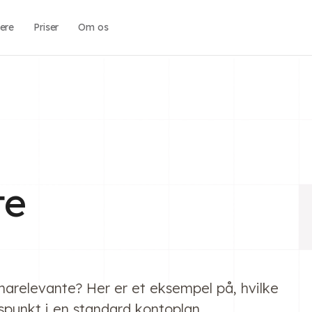
ere
Priser
Om os
te
limarelevante? Her er et eksempel på, hvilke
punkt i en standard kontoplan.