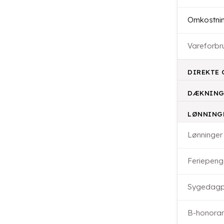
Omkostning
Vareforbr
DIREKTE 
DÆKNING
LØNNING
Lønninger
Feriepeng
Sygedagp
B-honorar