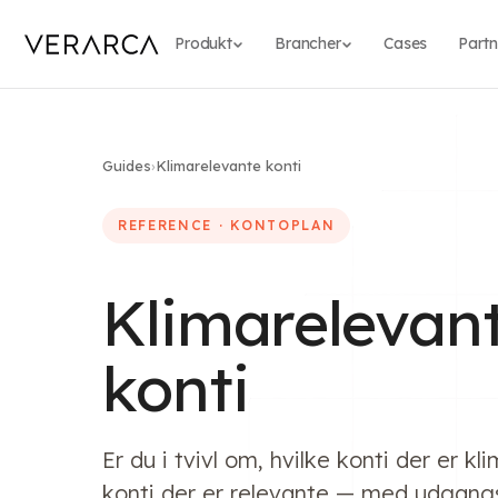
Produkt
Brancher
Cases
Partn
Guides
›
Klimarelevante konti
REFERENCE · KONTOPLAN
Klimarelevan
konti
Er du i tvivl om, hvilke konti der er k
konti der er relevante — med udgangs