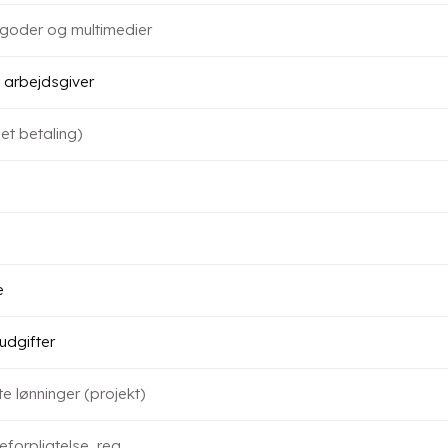
goder og multimedier
 arbejdsgiver
et betaling)
e
udgifter
te lønninger (projekt)
forpligtelse, reg.