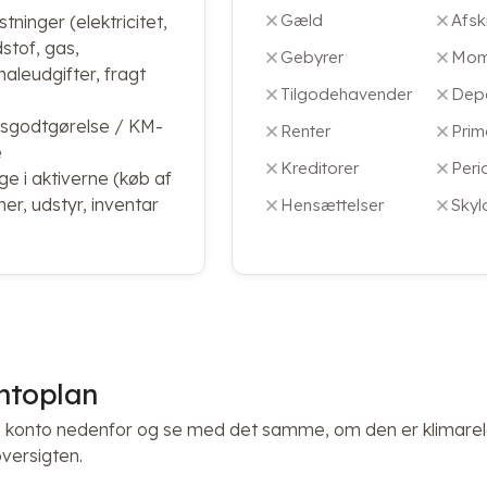
Gæld
Afsk
ninger (elektricitet,
stof, gas,
Gebyrer
Mo
aleudgifter, fragt
Tilgodehavender
Dep
lsgodtgørelse / KM-
Renter
Prim
e
Kreditorer
Peri
ge i aktiverne (køb af
er, udstyr, inventar
Hensættelser
Skyl
ntoplan
n konto nedenfor og se med det samme, om den er klimarele
oversigten.