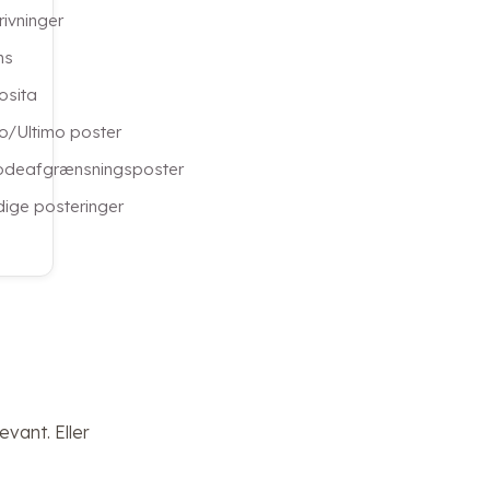
rivninger
ms
osita
o/Ultimo poster
odeafgrænsningsposter
dige posteringer
vant. Eller