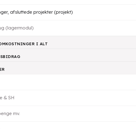
er, afsluttede projekter (projekt)
ug (lagermodul)
OMKOSTNINGER I ALT
SBIDRAG
ER
e & SH
enge mv.