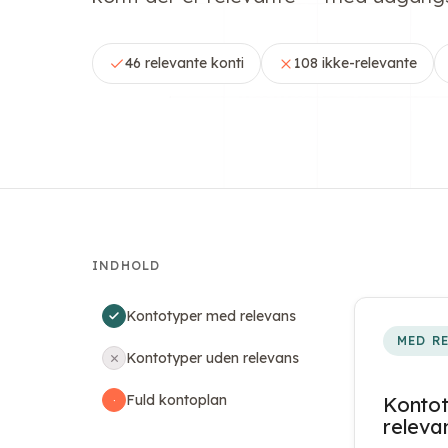
46 relevante konti
108 ikke-relevante
INDHOLD
Kontotyper med relevans
MED R
Kontotyper uden relevans
Fuld kontoplan
Konto
·
releva