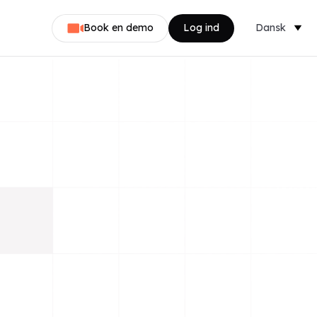
Book en demo
Log ind
Dansk
Nederlands
English
Svenska
Norsk
Français
Deutsch