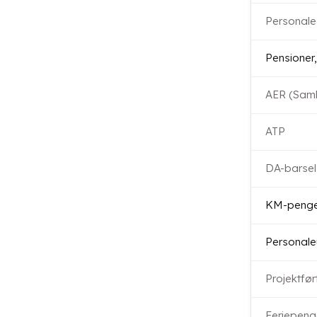
Personale
Pensioner,
AER (Saml
ATP
DA-barsel
KM-peng
Personale
Projektfør
Feriepenge