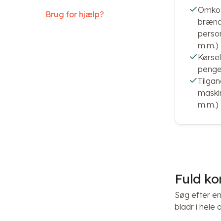
Omkost
Brug for hjælp?
brænd
person
m.m.)
Kørse
peng
Tilgan
maskin
m.m.)
Fuld ko
Søg efter e
bladr i hele 