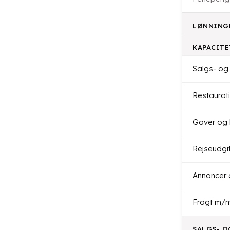
LØNNINGE
KAPACIT
Salgs- og
Restaurat
Gaver og 
Rejseudgi
Annoncer 
Fragt m/
SALGS- O