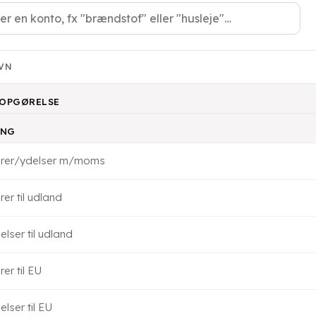
VN
TOPGØRELSE
ING
arer/ydelser m/moms
rer til udland
elser til udland
er til EU
elser til EU