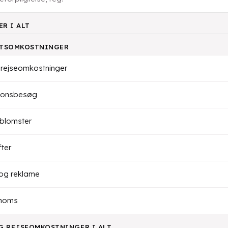
R I ALT
ETSOMKOSTNINGER
 rejseomkostninger
ionsbesøg
blomster
fter
og reklame
moms
G REJSEOMKOSTNINGER I ALT