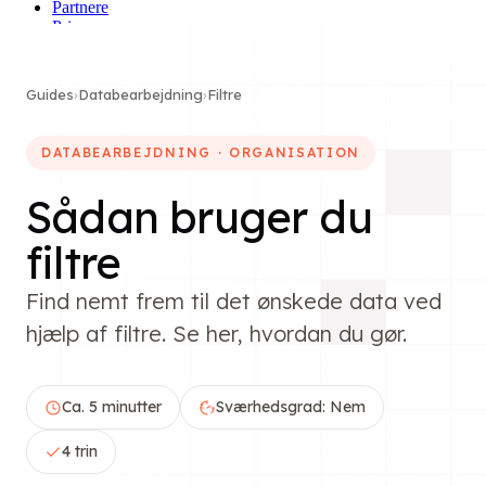
Partnere
Priser
Om os
Book en demo
Guides
›
Databearbejdning
›
Filtre
DATABEARBEJDNING · ORGANISATION
Sådan bruger du
filtre
Find nemt frem til det ønskede data ved
hjælp af filtre. Se her, hvordan du gør.
Ca. 5 minutter
Sværhedsgrad: Nem
4 trin