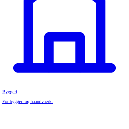
Byggeri
For byggeri og haandvaerk.