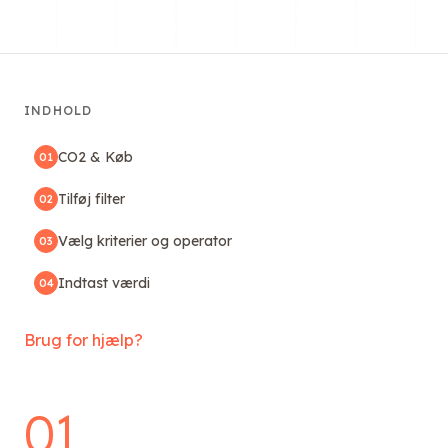
INDHOLD
CO2 & Køb
01
Tilføj filter
02
Vælg kriterier og operator
03
Indtast værdi
04
Brug for hjælp?
01