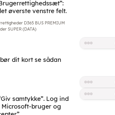
Brugerrettighedssæt”:
det øverste venstre felt.
errettigheder D365 BUS PREMIUM
 under SUPER (DATA)
t bør dit kort se sådan
“Giv samtykke”. Log ind
 Microsoft-bruger og
cepter”.