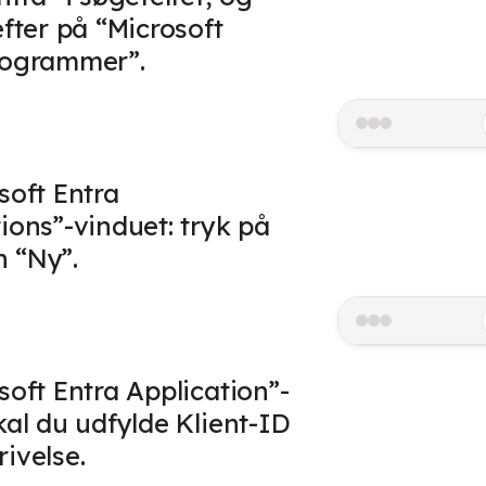
efter på “Microsoft
rogrammer”.
soft Entra
ions”-vinduet: tryk på
 “Ny”.
soft Entra Application”-
kal du udfylde Klient-ID
ivelse.