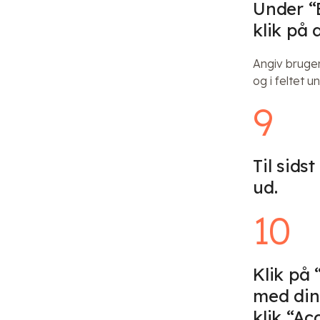
Under “
klik på 
Angiv brug
og i feltet
9
Til sids
ud.
10
Klik på 
med din
klik “Ac