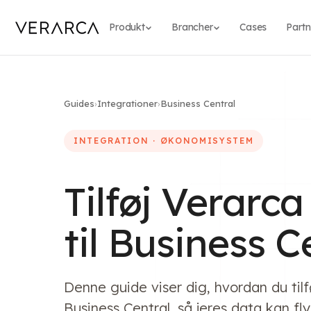
Produkt
Brancher
Cases
Partn
Guides
›
Integrationer
›
Business Central
INTEGRATION · ØKONOMISYSTEM
Tilføj Verarc
til Business C
Denne guide viser dig, hvordan du til
Business Central, så jeres data kan f