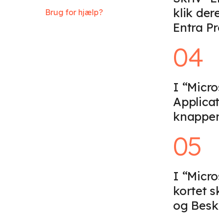
klik der
Brug for hjælp?
Entra P
04
I “Micro
Applicat
knappen
05
I “Micro
kortet s
og Beskr