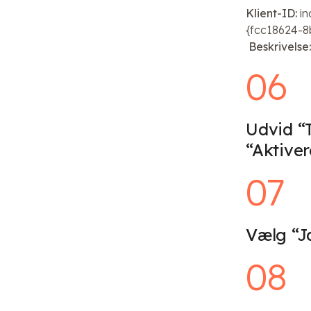
Klient-ID:
in
{fcc18624-
Beskrivelse:
06
Udvid “
“Aktiver
07
Vælg “J
08