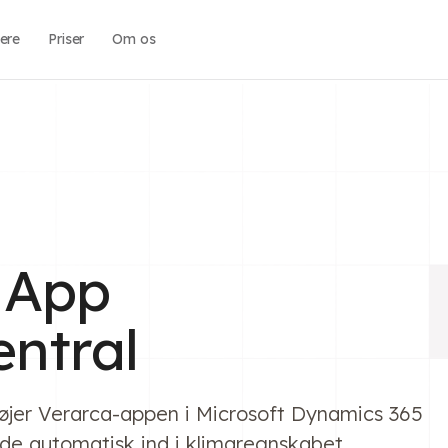
ere
Priser
Om os
a App
entral
føjer Verarca-appen i Microsoft Dynamics 365
lyde automatisk ind i klimaregnskabet.