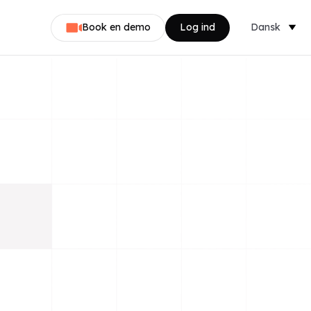
Book en demo
Log ind
Dansk
Nederlands
English
Svenska
Norsk
Français
Deutsch