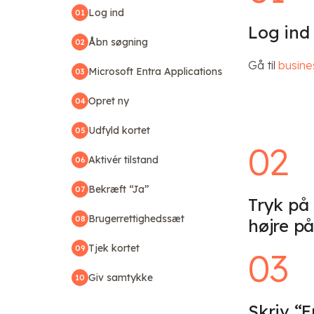
Log ind
01
Log ind 
Åbn søgning
02
Gå til
busine
Microsoft Entra Applications
03
Opret ny
04
Udfyld kortet
05
02
Aktivér tilstand
06
Bekræft “Ja”
07
Tryk på
Brugerrettighedssæt
08
højre på
Tjek kortet
09
03
Giv samtykke
10
Skriv “E