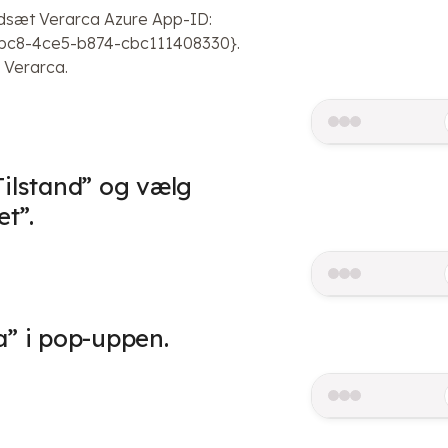
dsæt Verarca Azure App-ID:
8bc8-4ce5-b874-cbc111408330}.
Verarca.
Tilstand” og vælg
et”.
a” i pop-uppen.